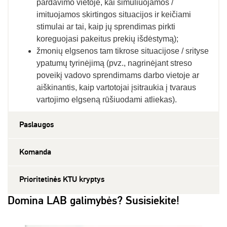
pardavimo vietoje, kai simuliuojamos /
imituojamos skirtingos situacijos ir keičiami
stimulai ar tai, kaip jų sprendimas pirkti
koreguojasi pakeitus prekių išdėstymą);
žmonių elgsenos tam tikrose situacijose / srityse
ypatumų tyrinėjimą (pvz., nagrinėjant streso
poveikį vadovo sprendimams darbo vietoje ar
aiškinantis, kaip vartotojai įsitraukia į tvaraus
vartojimo elgseną rūšiuodami atliekas).
Paslaugos
Komanda
Prioritetinės KTU kryptys
Domina LAB galimybės? Susisiekite!