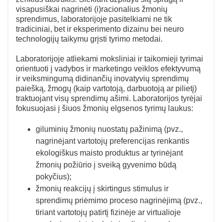
visapusiškai nagrinėti (i)racionalius žmonių
sprendimus, laboratorijoje pasitelkiami ne tik
tradiciniai, bet ir eksperimento dizainu bei neuro
technologijų taikymu grįsti tyrimo metodai.
Laboratorijoje atliekami moksliniai ir taikomieji tyrimai
orientuoti į vadybos ir marketingo veiklos efektyvumą
ir veiksmingumą didinančių inovatyvių sprendimų
paiešką, žmogų (kaip vartotoją, darbuotoją ar pilietį)
traktuojant visų sprendimų ašimi. Laboratorijos tyrėjai
fokusuojasi į šiuos žmonių elgsenos tyrimų laukus:
giluminių žmonių nuostatų pažinimą (pvz.,
nagrinėjant vartotojų preferencijas renkantis
ekologiškus maisto produktus ar tyrinėjant
žmonių požiūrio į sveiką gyvenimo būdą
pokyčius);
žmonių reakcijų į skirtingus stimulus ir
sprendimų priėmimo proceso nagrinėjimą (pvz.,
tiriant vartotojų patirtį fizinėje ar virtualioje