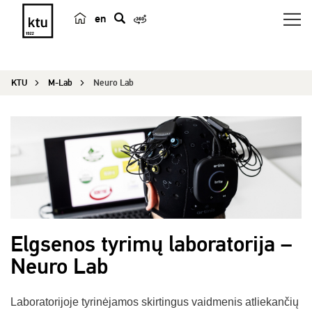
en
p
a
i
KTU
M-Lab
Neuro Lab
e
š
k
a
Elgsenos tyrimų laboratorija –
Neuro Lab
Laboratorijoje tyrinėjamos skirtingus vaidmenis atliekančių