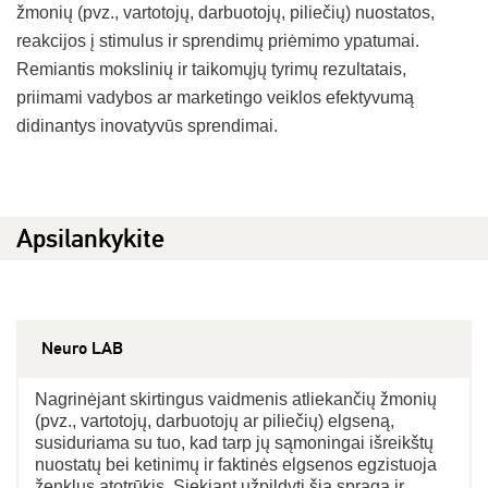
žmonių (pvz., vartotojų, darbuotojų, piliečių) nuostatos,
reakcijos į stimulus ir sprendimų priėmimo ypatumai.
Remiantis mokslinių ir taikomųjų tyrimų rezultatais,
priimami vadybos ar marketingo veiklos efektyvumą
didinantys inovatyvūs sprendimai.
Apsilankykite
Neuro LAB
Nagrinėjant skirtingus vaidmenis atliekančių žmonių
(pvz., vartotojų, darbuotojų ar piliečių) elgseną,
susiduriama su tuo, kad tarp jų sąmoningai išreikštų
nuostatų bei ketinimų ir faktinės elgsenos egzistuoja
ženklus atotrūkis. Siekiant užpildyti šią spragą ir