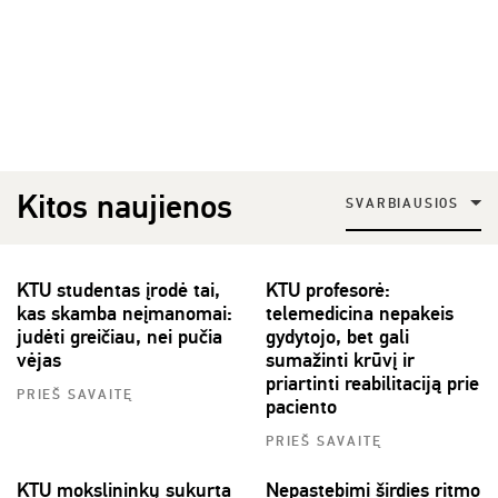
Kitos naujienos
SVARBIAUSIOS
KTU studentas įrodė tai,
KTU profesorė:
kas skamba neįmanomai:
telemedicina nepakeis
judėti greičiau, nei pučia
gydytojo, bet gali
vėjas
sumažinti krūvį ir
priartinti reabilitaciją prie
PRIEŠ SAVAITĘ
paciento
PRIEŠ SAVAITĘ
KTU mokslininkų sukurta
Nepastebimi širdies ritmo