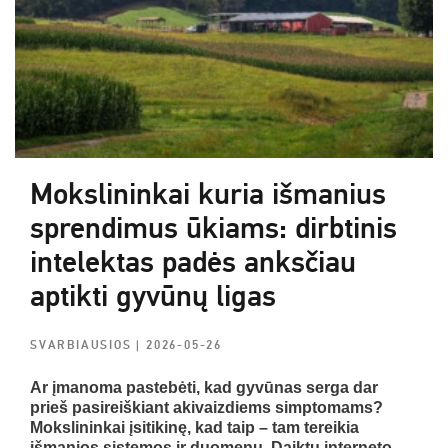
Mokslininkai kuria išmanius
sprendimus ūkiams: dirbtinis
intelektas padės anksčiau
aptikti gyvūnų ligas
SVARBIAUSIOS
| 2026-05-26
Ar įmanoma pastebėti, kad gyvūnas serga dar
prieš pasireiškiant akivaizdiems simptomams?
Mokslininkai įsitikinę, kad taip – tam tereikia
išmanios sistemos ir duomenų. Daiktų interneto