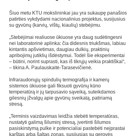
Šiuo metu KTU mokslininkai jau yra sukaupę panašios
patirties vykdydami nacionalinius projektus, susijusius
su gyvūnų (karvių, vištų, kiaulių) stebėjimu.
„Stebėjimai realiuose ūkiuose yra daug sudėtingesni
nei laboratorinė aplinka: čia didesnis triukšmas, labiau
kintantis apšvietimas, daugiau dulkių, praktinių
apribojimų jutiklių išdėstymui. Todėl šie eksperimentai
– būtini, norint suprasti, kas iš tikrųjų veikia praktiškai“,
– tikina A. Paulauskaitė-Tarasevičienė.
Infraraudonųjų spindulių termografija ir kamerų
sistemos ūkiuose gali fiksuoti gyvūnų kūno
temperatūrą ir jų tarpusavio sąveiką, suteikdamos
gilesnių įžvalgų apie gyvūnų sveikatą, patiriamą
stresą.
„Terminis vaizdavimas leidžia stebėti temperatūras,
nustatyti galimą šiluminį stresą, įvertinti šilumos
pasiskirstymą pulke ir potencialiai pastebėti neįprastai
karštas arba šaltas zonas, susijusias su gerovės