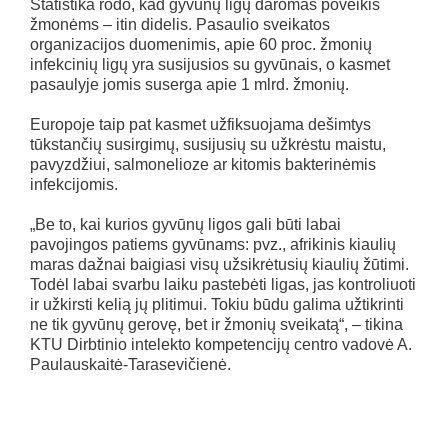
Statistika rodo, kad gyvūnų ligų daromas poveikis
žmonėms – itin didelis. Pasaulio sveikatos
organizacijos duomenimis, apie 60 proc. žmonių
infekcinių ligų yra susijusios su gyvūnais, o kasmet
pasaulyje jomis suserga apie 1 mlrd. žmonių.
Europoje taip pat kasmet užfiksuojama dešimtys
tūkstančių susirgimų, susijusių su užkrėstu maistu,
pavyzdžiui, salmonelioze ar kitomis bakterinėmis
infekcijomis.
„Be to, kai kurios gyvūnų ligos gali būti labai
pavojingos patiems gyvūnams: pvz., afrikinis kiaulių
maras dažnai baigiasi visų užsikrėtusių kiaulių žūtimi.
Todėl labai svarbu laiku pastebėti ligas, jas kontroliuoti
ir užkirsti kelią jų plitimui. Tokiu būdu galima užtikrinti
ne tik gyvūnų gerovę, bet ir žmonių sveikatą“, – tikina
KTU Dirbtinio intelekto kompetencijų centro vadovė A.
Paulauskaitė-Tarasevičienė.