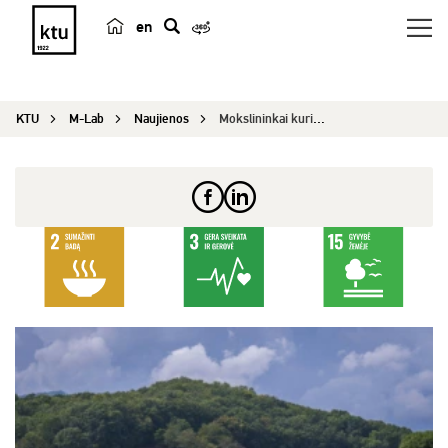
en
p
a
i
KTU
M-Lab
Naujienos
Mokslininkai kuria išmanius sprendimus ūkiams: d...
e
š
k
a