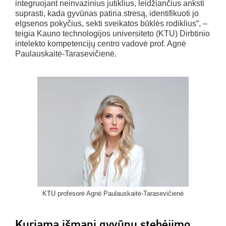
integruojant neinvazinius jutiklius, leidžiančius anksti
suprasti, kada gyvūnas patiria stresą, identifikuoti jo
elgsenos pokyčius, sekti sveikatos būklės rodiklius“, –
teigia Kauno technologijos universiteto (KTU) Dirbtinio
intelekto kompetencijų centro vadovė prof. Agnė
Paulauskaitė-Tarasevičienė.
KTU profesorė Agnė Paulauskaitė-Tarasevičienė
Kuriama išmani gyvūnų stebėjimo