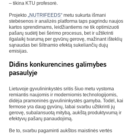
– tikina KTU profesorė.
Projekto
„NUTRIFEEDS“
metu sukurta išmani
stebėsenos ir analizės platforma taps pagrindu naujos
kartos sprendimams, leidžiantiems ne tik optimizuoti
pašarų sudėtį bei šėrimo procesus, bet ir užtikrinti
ilgalaikį tvarumą per gyvūnų gerovę, mažinant išteklių
sąnaudas bei šiltnamio efektą sukeliančių dujų
emisijas.
Didins konkurencines galimybes
pasaulyje
Lietuvoje gyvulininkystės sritis šiuo metu vystoma
remiantis naujomis ir moderniomis technologijomis,
didėja pramoninės gyvulininkystės gamyba. Todėl, kai
fermose yra daug gyvūnų, labai svarbu užtikrinti jų
gerovę, subalansuotą mitybą, aukštą produktyvumą ir
efektyvų pašarų panaudojimą.
Be to, svarbu pagaminti aukštos maistinės vertės