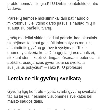
problemomis“, – teigia KTU Dirbtinio intelekto centro
vadovė.
Paršelių fermose mokslininkai taip pat naudojo
mikrofonus. Jie lygino garso įrašus iš naujagimių ir
suaugusių paršelių tvartų.
„Įrašų modeliai skiriasi, tad tai parodo, kad akustinis
stebėjimas taip pat gali būti informatyvus rodiklis,
atspindintis gyvūnų gerovę ir vystymąsi. Tokie
duomenys atveria kelią DI pagrįstai garso analizei,
siekiant identifikuoti skirtingas būsenas ir potencialiai
aptikti stresuojančius gyvūnus ar su sveikata
susijusius pokyčius“, – sako KTU profesorė.
Lemia ne tik gyvūnų sveikatą
Gyvūnų ligų kontrolė – ypač svarbi gyvūnų sveikatai,
tačiau tai yra ir esminė visuomenės sveikatos bei
maisto saugos dalis.