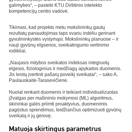
galimybes“, – pastebi KTU Dirbtinio intelekto
kompetencijų centro vadovė.
Tikimasi, kad projekto metu mokslininkų gautų
rezultatų panaudojimas taps svariu indėliu gerinant
gyvulininkystės vystymąsi. Mokslininkų planuose – ir
nauji gyvūnų elgsenos, sveikatingumo vertinimo
rodikliai.
„Naujasis mitybos sveikatos indeksas integruotų
elgesio, fiziologinius ir medžiagų apykaitos duomenis.
Jis leistų įvertinti pašarų poveikį sveikatai“, – sako A.
Paulauskaitė-Tarasevičienė.
Nuolat renkant duomenis ir teikiant individualizuotas
įžvalgas per mašininio mokymosi (ML) algoritmus,
ūkininkai galės priimti proaktyvius, duomenimis
pagrįstus sprendimus, leidžiančius optimizuoti gyvūnų
sveikatą ir jų gerovę.
Matuoja skirtingus parametrus