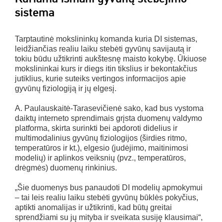
sistema
Tarptautinė mokslininkų komanda kuria DI sistemas,
leidžiančias realiu laiku stebėti gyvūnų savijautą ir
tokiu būdu užtikrinti aukštesnę maisto kokybę. Ūkiuose
mokslininkai kurs ir diegs itin tikslius ir bekontakčius
jutiklius, kurie suteiks vertingos informacijos apie
gyvūnų fiziologiją ir jų elgesį.
A. Paulauskaitė-Tarasevičienė sako, kad bus vystoma
daiktų interneto sprendimais grįsta duomenų valdymo
platforma, skirta surinkti bei apdoroti didelius ir
multimodalinius gyvūnų fiziologijos (širdies ritmo,
temperatūros ir kt.), elgesio (judėjimo, maitinimosi
modelių) ir aplinkos veiksnių (pvz., temperatūros,
drėgmės) duomenų rinkinius.
„Šie duomenys bus panaudoti DI modelių apmokymui
– tai leis realiu laiku stebėti gyvūnų būklės pokyčius,
aptikti anomalijas ir užtikrinti, kad būtų greitai
sprendžiami su jų mityba ir sveikata susiję klausimai“,