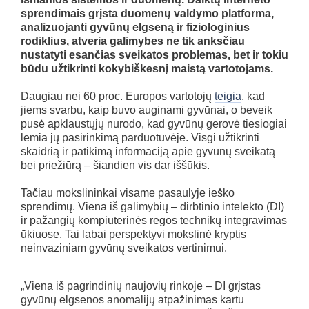
sprendimais grįsta duomenų valdymo platforma,
analizuojanti gyvūnų elgseną ir fiziologinius
rodiklius, atveria galimybes ne tik anksčiau
nustatyti esančias sveikatos problemas, bet ir tokiu
būdu užtikrinti kokybiškesnį maistą vartotojams.
Daugiau nei 60 proc. Europos vartotojų
teigia
, kad
jiems svarbu, kaip buvo auginami gyvūnai, o beveik
pusė apklaustųjų nurodo, kad gyvūnų gerovė tiesiogiai
lemia jų pasirinkimą parduotuvėje. Visgi užtikrinti
skaidrią ir patikimą informaciją apie gyvūnų sveikatą
bei priežiūrą – šiandien vis dar iššūkis.
Tačiau mokslininkai visame pasaulyje ieško
sprendimų. Viena iš galimybių – dirbtinio intelekto (DI)
ir pažangių kompiuterinės regos technikų integravimas
ūkiuose. Tai labai perspektyvi mokslinė kryptis
neinvaziniam gyvūnų sveikatos vertinimui.
„Viena iš pagrindinių naujovių rinkoje – DI grįstas
gyvūnų elgsenos anomalijų atpažinimas kartu