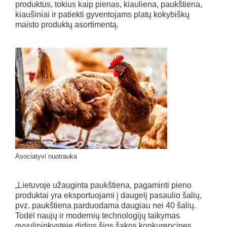
produktus, tokius kaip pienas, kiauliena, paukštiena,
kiaušiniai ir patiekti gyventojams platų kokybiškų
maisto produktų asortimentą.
Asociatyvi nuotrauka
„Lietuvoje užauginta paukštiena, pagaminti pieno
produktai yra eksportuojami į daugelį pasaulio šalių,
pvz. paukštiena parduodama daugiau nei 40 šalių.
Todėl naujų ir modernių technologijų taikymas
gyvulininkystėje didins šios šakos konkurencines